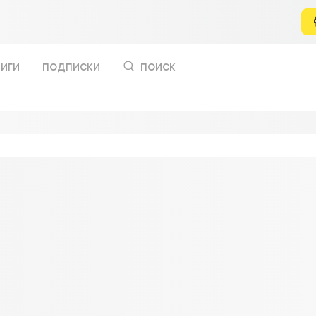
иги
подписки
поиск