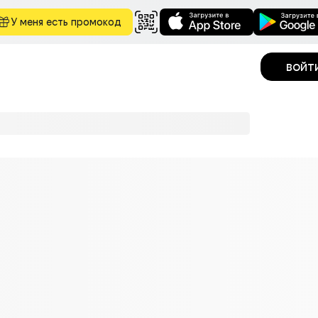
У меня есть промокод
войт