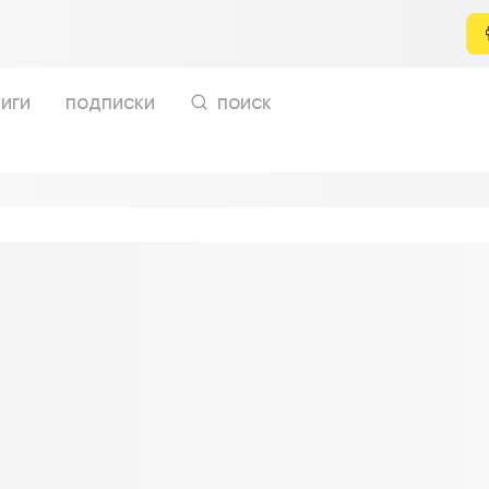
иги
подписки
поиск