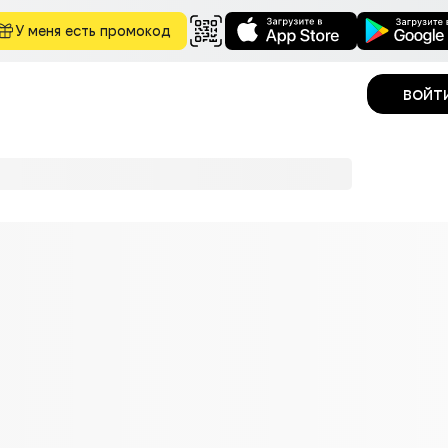
У меня есть промокод
войт