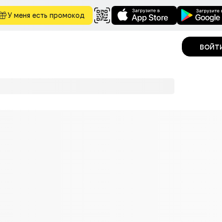
У меня есть промокод
войт