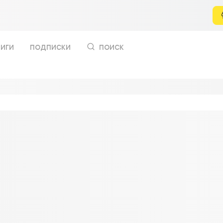
иги
подписки
поиск