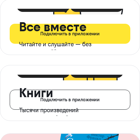
399 ₽ в мес
21 ₽ в день
Все вместе
Подключить в приложении
Читайте и слушайте — без
ограничений*
299 ₽ в мес
14 ₽ в день
Книги
Подключить в приложении
Тысячи произведений
с доступом офлайн