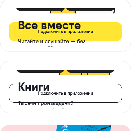
399 ₽ в мес
21 ₽ в день
Все вместе
Подключить в приложении
Читайте и слушайте — без
ограничений*
299 ₽ в мес
14 ₽ в день
Книги
Подключить в приложении
Тысячи произведений
с доступом офлайн