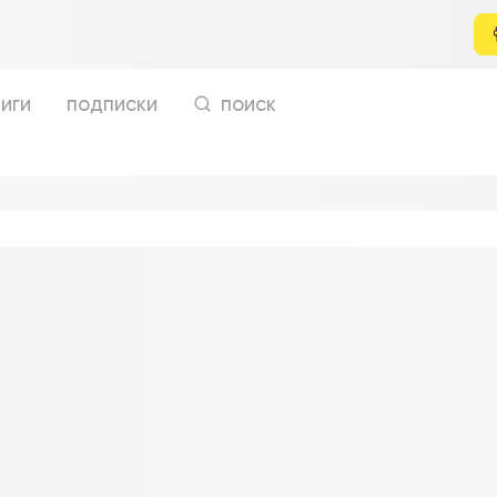
иги
подписки
поиск