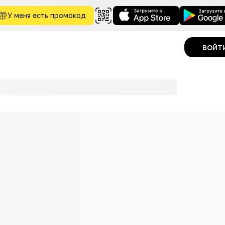
У меня есть промокод
войт