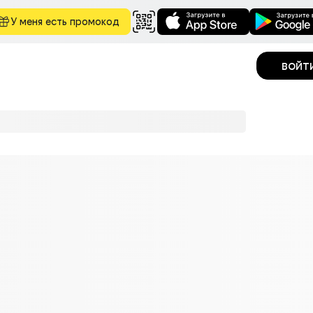
У меня есть промокод
войт