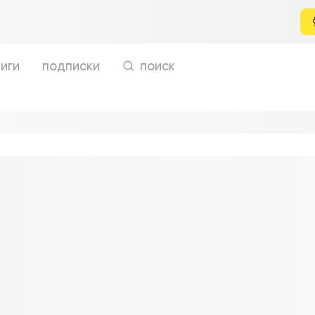
иги
подписки
поиск