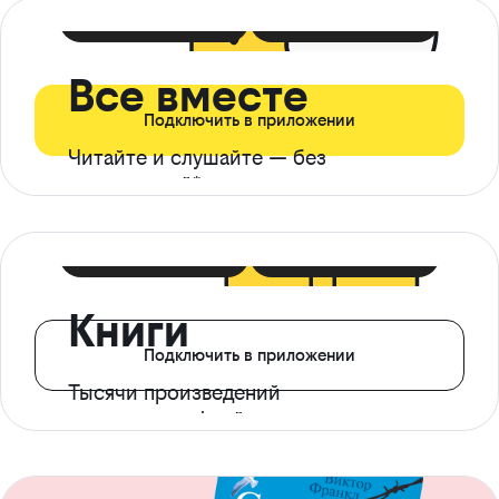
399 ₽ в мес
21 ₽ в день
Все вместе
Подключить в приложении
Читайте и слушайте — без
ограничений*
299 ₽ в мес
14 ₽ в день
Книги
Подключить в приложении
Тысячи произведений
с доступом офлайн