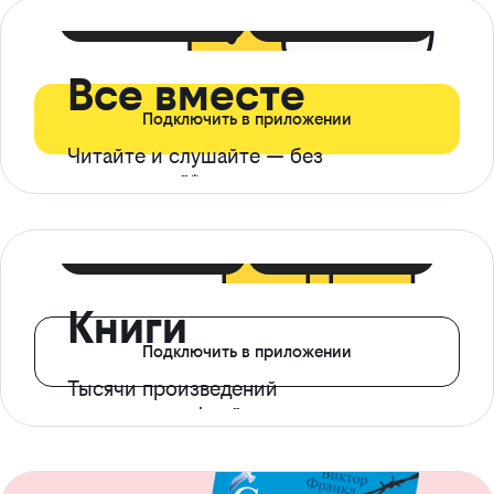
399 ₽ в мес
21 ₽ в день
Все вместе
Подключить в приложении
Читайте и слушайте — без
ограничений*
299 ₽ в мес
14 ₽ в день
Книги
Подключить в приложении
Тысячи произведений
с доступом офлайн