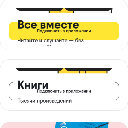
399 ₽ в мес
21 ₽ в день
Все вместе
Подключить в приложении
Читайте и слушайте — без
ограничений*
299 ₽ в мес
14 ₽ в день
Книги
Подключить в приложении
Тысячи произведений
с доступом офлайн