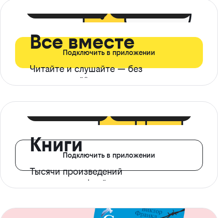
399 ₽ в мес
21 ₽ в день
Все вместе
Подключить в приложении
Читайте и слушайте — без
ограничений*
299 ₽ в мес
14 ₽ в день
Книги
Подключить в приложении
Тысячи произведений
с доступом офлайн