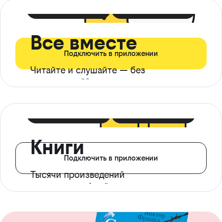
399 ₽ в мес
21 ₽ в день
Все вместе
Подключить в приложении
Читайте и слушайте — без
ограничений*
299 ₽ в мес
14 ₽ в день
Книги
Подключить в приложении
Тысячи произведений
с доступом офлайн