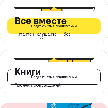
399 ₽ в мес
21 ₽ в день
Все вместе
Подключить в приложении
Читайте и слушайте — без
ограничений*
299 ₽ в мес
14 ₽ в день
Книги
Подключить в приложении
Тысячи произведений
с доступом офлайн