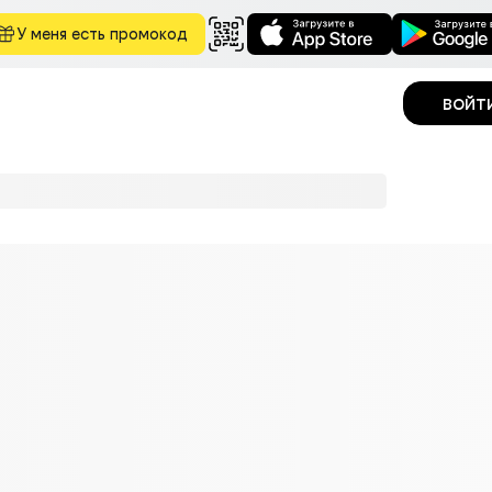
У меня есть промокод
войт