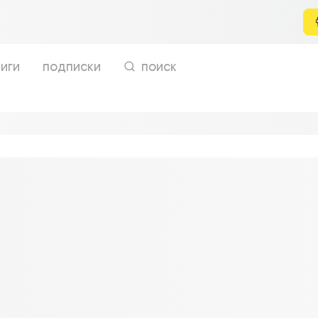
иги
подписки
поиск