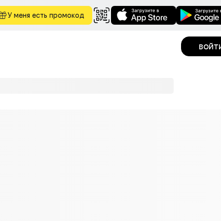
У меня есть промокод
войт