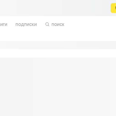
иги
подписки
поиск