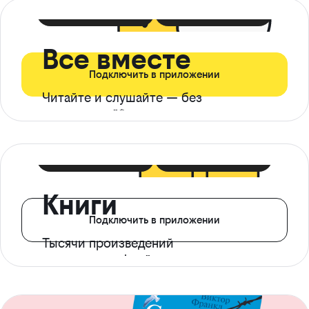
399 ₽ в мес
21 ₽ в день
Все вместе
Подключить в приложении
Читайте и слушайте — без
ограничений*
299 ₽ в мес
14 ₽ в день
Книги
Подключить в приложении
Тысячи произведений
с доступом офлайн