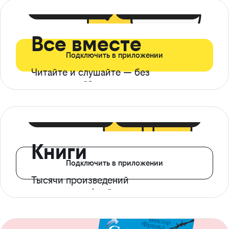
399 ₽ в мес
21 ₽ в день
Все вместе
Подключить в приложении
Читайте и слушайте — без
ограничений*
299 ₽ в мес
14 ₽ в день
Книги
Подключить в приложении
Тысячи произведений
с доступом офлайн