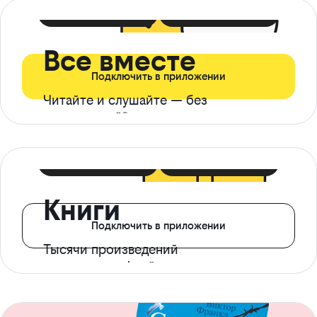
399 ₽ в мес
21 ₽ в день
Все вместе
Подключить в приложении
Читайте и слушайте — без
ограничений*
299 ₽ в мес
14 ₽ в день
Книги
Подключить в приложении
Тысячи произведений
с доступом офлайн