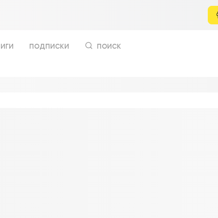
иги
подписки
поиск