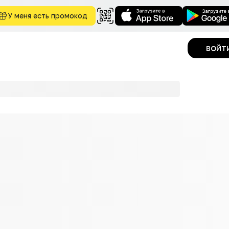
У меня есть промокод
войт