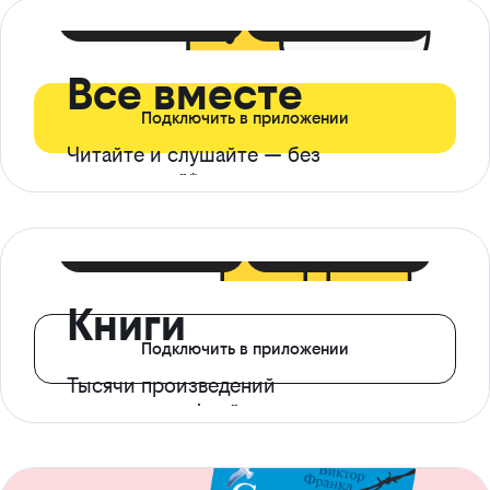
399 ₽ в мес
21 ₽ в день
Все вместе
Подключить в приложении
Читайте и слушайте — без
ограничений*
299 ₽ в мес
14 ₽ в день
Книги
Подключить в приложении
Тысячи произведений
с доступом офлайн