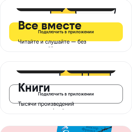
399 ₽ в мес
21 ₽ в день
Все вместе
Подключить в приложении
Читайте и слушайте — без
ограничений*
299 ₽ в мес
14 ₽ в день
Книги
Подключить в приложении
Тысячи произведений
с доступом офлайн