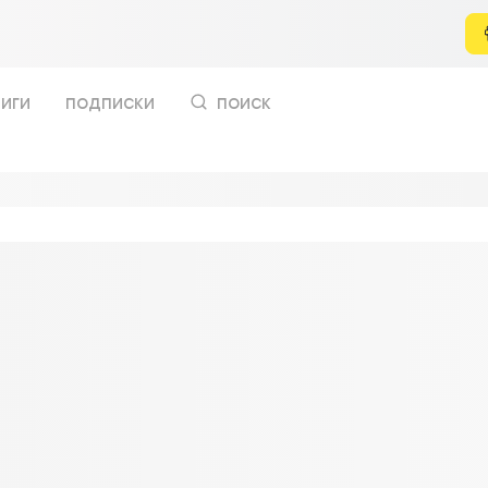
иги
подписки
поиск