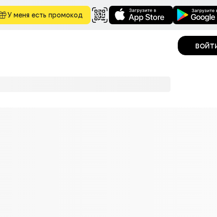
У меня есть промокод
войт