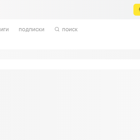
иги
подписки
поиск