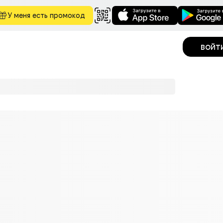
У меня есть промокод
войт