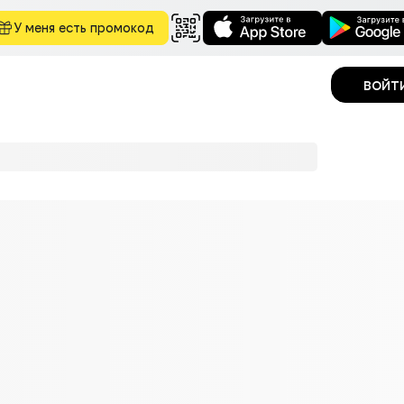
У меня есть промокод
войт