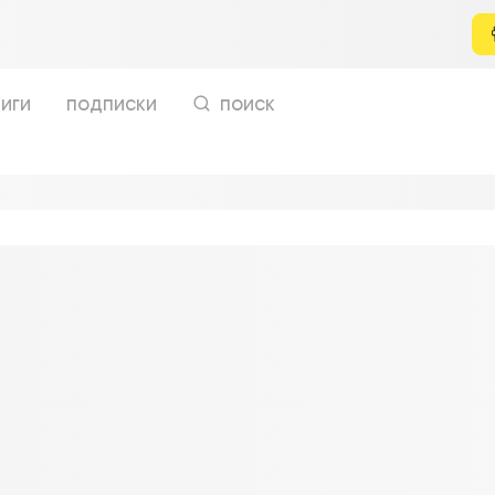
иги
подписки
поиск