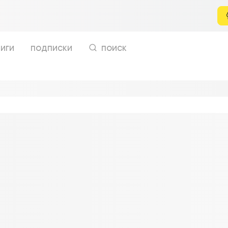
иги
подписки
поиск