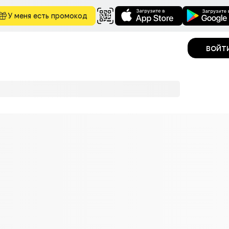
У меня есть промокод
войт