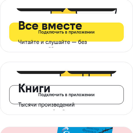
399 ₽ в мес
21 ₽ в день
Все вместе
Подключить в приложении
Читайте и слушайте — без
ограничений*
299 ₽ в мес
14 ₽ в день
Книги
Подключить в приложении
Тысячи произведений
с доступом офлайн