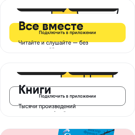
399 ₽ в мес
21 ₽ в день
Все вместе
Подключить в приложении
Читайте и слушайте — без
ограничений*
299 ₽ в мес
14 ₽ в день
Книги
Подключить в приложении
Тысячи произведений
с доступом офлайн