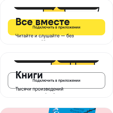
399 ₽ в мес
21 ₽ в день
Все вместе
Подключить в приложении
Читайте и слушайте — без
ограничений*
299 ₽ в мес
14 ₽ в день
Книги
Подключить в приложении
Тысячи произведений
с доступом офлайн