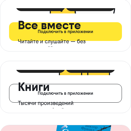
399 ₽ в мес
21 ₽ в день
Все вместе
Подключить в приложении
Читайте и слушайте — без
ограничений*
299 ₽ в мес
14 ₽ в день
Книги
Подключить в приложении
Тысячи произведений
с доступом офлайн