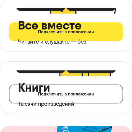
399 ₽ в мес
21 ₽ в день
Все вместе
Подключить в приложении
Читайте и слушайте — без
ограничений*
299 ₽ в мес
14 ₽ в день
Книги
Подключить в приложении
Тысячи произведений
с доступом офлайн