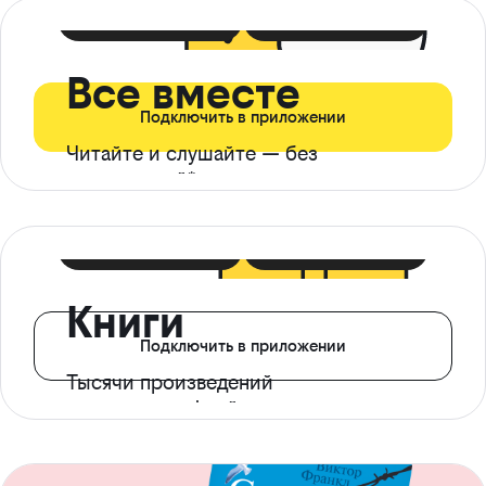
399 ₽ в мес
21 ₽ в день
Все вместе
Подключить в приложении
Читайте и слушайте — без
ограничений*
299 ₽ в мес
14 ₽ в день
Книги
Подключить в приложении
Тысячи произведений
с доступом офлайн