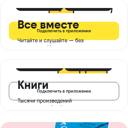
399 ₽ в мес
21 ₽ в день
Все вместе
Подключить в приложении
Читайте и слушайте — без
ограничений*
299 ₽ в мес
14 ₽ в день
Книги
Подключить в приложении
Тысячи произведений
с доступом офлайн