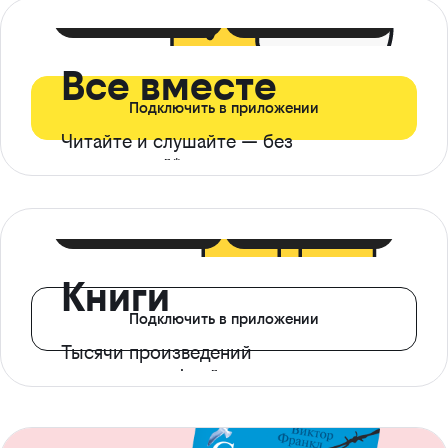
399 ₽ в мес
21 ₽ в день
Все вместе
Подключить в приложении
Читайте и слушайте — без
ограничений*
299 ₽ в мес
14 ₽ в день
Книги
Подключить в приложении
Тысячи произведений
с доступом офлайн