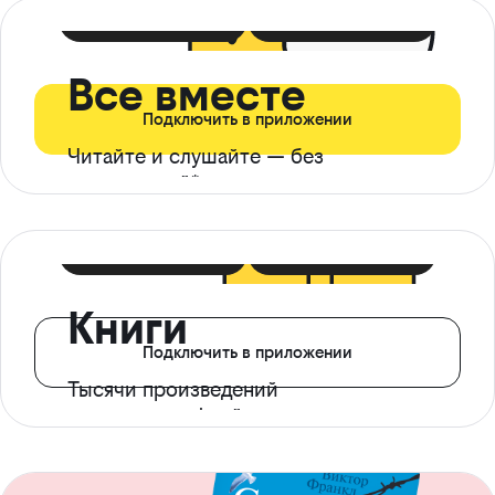
399 ₽ в мес
21 ₽ в день
Все вместе
Подключить в приложении
Читайте и слушайте — без
ограничений*
299 ₽ в мес
14 ₽ в день
Книги
Подключить в приложении
Тысячи произведений
с доступом офлайн