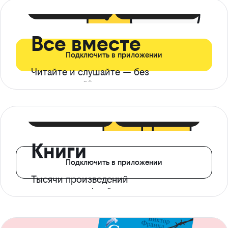
399 ₽ в мес
21 ₽ в день
Все вместе
Подключить в приложении
Читайте и слушайте — без
ограничений*
299 ₽ в мес
14 ₽ в день
Книги
Подключить в приложении
Тысячи произведений
с доступом офлайн