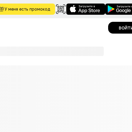
У меня есть промокод
войт