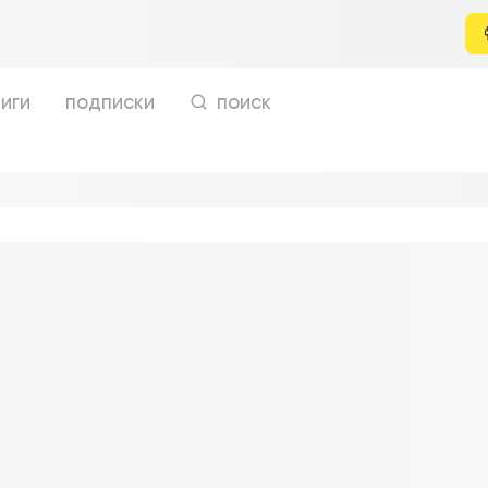
иги
подписки
поиск