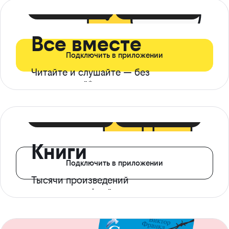
399 ₽ в мес
21 ₽ в день
Все вместе
Подключить в приложении
Читайте и слушайте — без
ограничений*
299 ₽ в мес
14 ₽ в день
Книги
Подключить в приложении
Тысячи произведений
с доступом офлайн