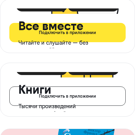
399 ₽ в мес
21 ₽ в день
Все вместе
Подключить в приложении
Читайте и слушайте — без
ограничений*
299 ₽ в мес
14 ₽ в день
Книги
Подключить в приложении
Тысячи произведений
с доступом офлайн