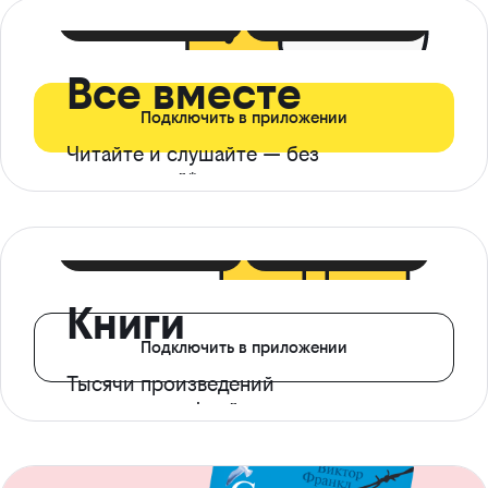
399 ₽ в мес
21 ₽ в день
Все вместе
Подключить в приложении
Читайте и слушайте — без
ограничений*
299 ₽ в мес
14 ₽ в день
Книги
Подключить в приложении
Тысячи произведений
с доступом офлайн