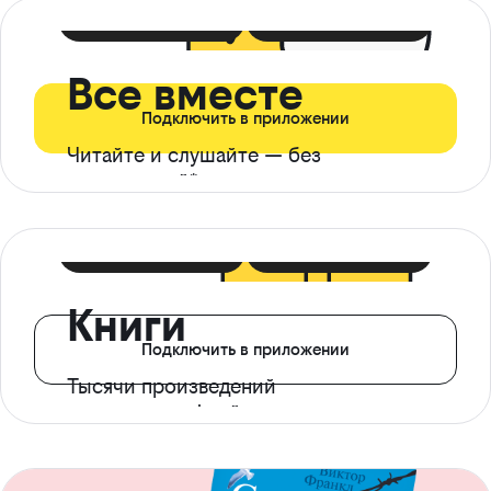
399 ₽ в мес
21 ₽ в день
Все вместе
Подключить в приложении
Читайте и слушайте — без
ограничений*
299 ₽ в мес
14 ₽ в день
Книги
Подключить в приложении
Тысячи произведений
с доступом офлайн