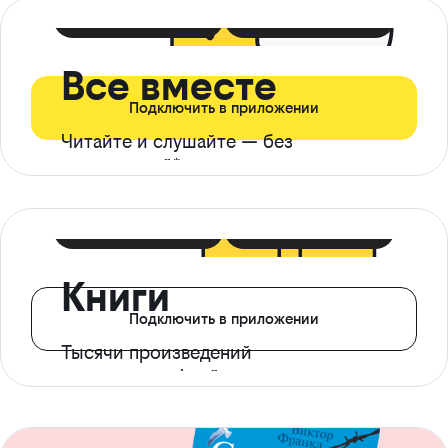
399 ₽ в мес
21 ₽ в день
Все вместе
Подключить в приложении
Читайте и слушайте — без
ограничений*
299 ₽ в мес
14 ₽ в день
Книги
Подключить в приложении
Тысячи произведений
с доступом офлайн