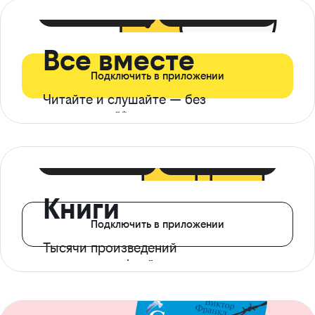
399 ₽ в мес
21 ₽ в день
Все вместе
Подключить в приложении
Читайте и слушайте — без
ограничений*
299 ₽ в мес
14 ₽ в день
Книги
Подключить в приложении
Тысячи произведений
с доступом офлайн