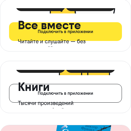
399 ₽ в мес
21 ₽ в день
Все вместе
Подключить в приложении
Читайте и слушайте — без
ограничений*
299 ₽ в мес
14 ₽ в день
Книги
Подключить в приложении
Тысячи произведений
с доступом офлайн