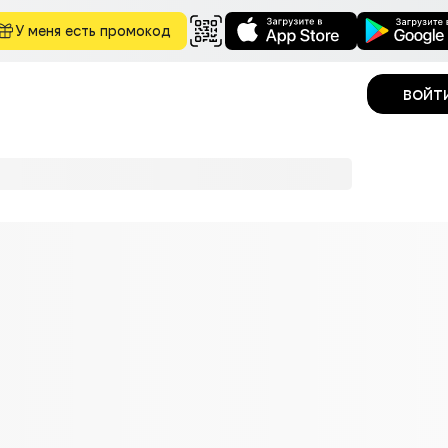
У меня есть промокод
войт