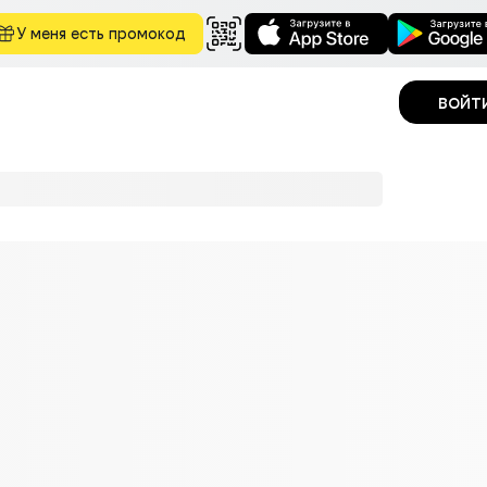
У меня есть промокод
войт