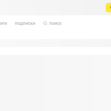
иги
подписки
поиск