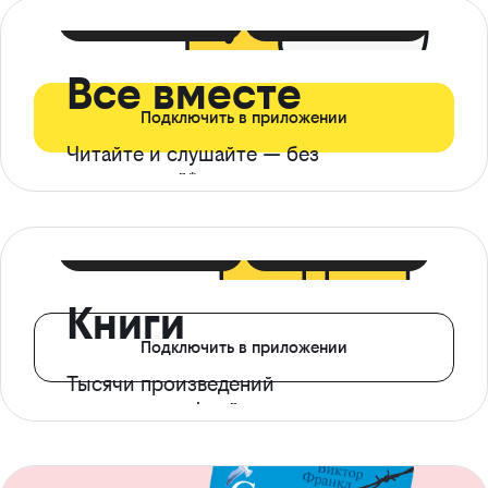
399 ₽ в мес
21 ₽ в день
Все вместе
Подключить в приложении
Читайте и слушайте — без
ограничений*
299 ₽ в мес
14 ₽ в день
Книги
Подключить в приложении
Тысячи произведений
с доступом офлайн