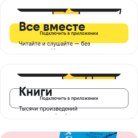
399 ₽ в мес
21 ₽ в день
Все вместе
Подключить в приложении
Читайте и слушайте — без
ограничений*
299 ₽ в мес
14 ₽ в день
Книги
Подключить в приложении
Тысячи произведений
с доступом офлайн