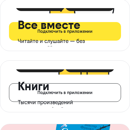
399 ₽ в мес
21 ₽ в день
Все вместе
Подключить в приложении
Читайте и слушайте — без
ограничений*
299 ₽ в мес
14 ₽ в день
Книги
Подключить в приложении
Тысячи произведений
с доступом офлайн