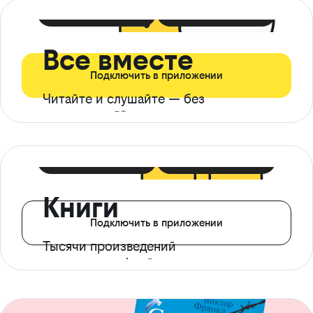
399 ₽ в мес
21 ₽ в день
Все вместе
Подключить в приложении
Читайте и слушайте — без
ограничений*
299 ₽ в мес
14 ₽ в день
Книги
Подключить в приложении
Тысячи произведений
с доступом офлайн