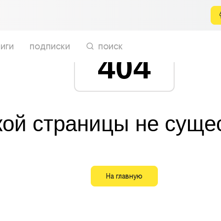
иги
подписки
поиск
404
кой страницы не суще
На главную