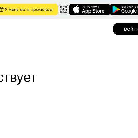
У меня есть промокод
войт
ствует